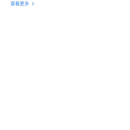
台挂机 按键设置教程
查看更多