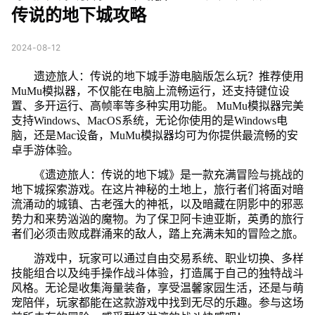
传说的地下城攻略
2024-08-12
遗迹旅人：传说的地下城手游电脑版怎么玩？推荐使用
MuMu模拟器，不仅能在电脑上流畅运行，还支持键位设
置、多开运行、高帧率等多种实用功能。 MuMu模拟器完美
支持Windows、MacOS系统，无论你使用的是Windows电
脑，还是Mac设备，MuMu模拟器均可为你提供最流畅的安
卓手游体验。
《遗迹旅人：传说的地下城》是一款充满冒险与挑战的
地下城探索游戏。在这片神秘的土地上，旅行者们将面对暗
流涌动的城镇、古老强大的神祇，以及暗藏在阴影中的邪恶
势力和来势汹汹的魔物。为了保卫阿卡迪亚斯，英勇的旅行
者们必须击败成群涌来的敌人，踏上充满未知的冒险之旅。
游戏中，玩家可以通过自由交易系统、职业切换、多样
技能组合以及纯手操作战斗体验，打造属于自己的独特战斗
风格。无论是收集海量装备，享受温馨家园生活，还是与萌
宠陪伴，玩家都能在这款游戏中找到无尽的乐趣。参与这场