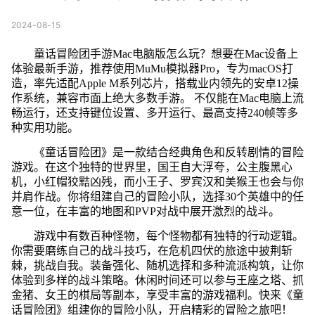
2024-08-15
童话冒险团手游Mac电脑版怎么玩？想要在Mac设备上
体验最新手游，推荐使用MuMu模拟器Pro，专为macOS打
造，率先适配Apple M系列芯片，搭载业内领先的安卓12操
作系统，兼容市面上绝大多数手游。 不仅能在Mac电脑上流
畅运行，还支持键位设置、多开运行、最高支持240帧等多
种实用功能。
《童话冒险团》是一款结合经典角色和反转剧情的冒险
游戏。在这个独特的世界里，国王自大浮夸，公主腹黑心
机，小红帽狡黠凶残，而小王子、罗宾汉和美猴王也会与你
并肩作战。你将组建自己的冒险小队，选择30个英雄中的任
意一位，在丰富的地图和PVP对战中展开激烈的战斗。
游戏中有数百种怪物，每个怪物都有独特的行动逻辑。
你需要磨练自己的战斗技巧，在危机四伏的旅途中披荆斩
棘，挑战自我。装备强化、随机选择和多种流派构筑，让你
体验到多样的战斗策略。休闲时间还可以参与王座之塔、抓
金猪、女王的棋局等副本，享受丰富的游戏福利。快来《童
话冒险团》组建你的冒险小队，开启精彩的冒险之旅吧！