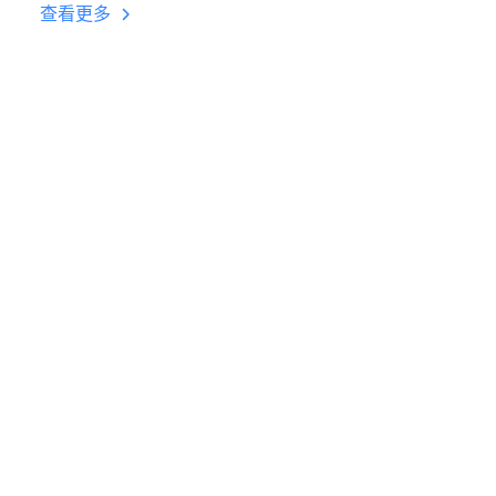
台挂机 按键设置教程
查看更多