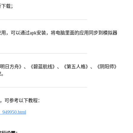
行下载；
用，可以通过apk安装，将电脑里面的应用同步到模拟器
《明日方舟》、《碧蓝航线》、《第五人格》、《阴阳师》
架。
戏，可参考以下教程：
4_949950.html