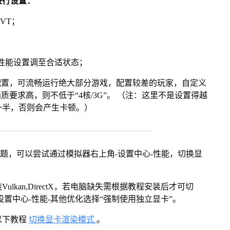
进行设置：
VT；
将性能设置调至合适状态；
配置，可流畅运行绝大部分游戏，配置较差的玩家，自定义
画质要求高，则不低于“4核/3G”。 （注：这里不是设置得越
一半，否则会产生卡顿。）
问题，可以尝试通过模拟器右上角-设置中心-性能，切换显
kan,DirectX，若电脑缺失需根据教程安装后才可切
置中心-性能-其他优化选择“强制使用独立显卡”。
以下教程
切换显卡渲染模式
。