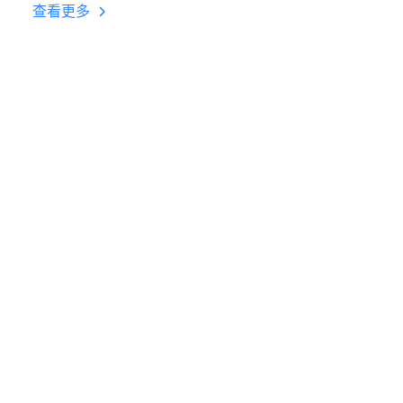
台挂机 按键设置教程
查看更多