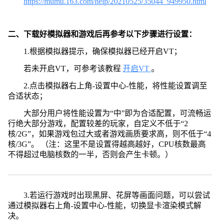
https://mumu.163.com/help/20210525/35044_949950.html
二、下载好模拟器和游戏后再参考以下步骤进行设置：
1.根据模拟器提示，确保模拟器已经开启VT；
若未开启VT，可参考该教程
开启VT
。
2.点击模拟器右上角-设置中心-性能，将性能设置调至
合适状态；
大部分用户将性能设置为“中”即为合适配置，可流畅运
行绝大部分游戏，配置较差的玩家，自定义不低于“2
核/2G”，如果游戏包过大或者游戏画质要求高，则不低于“4
核/3G”。 （注：这里不是设置得越高越好，CPU核数最高
不得超过电脑核数的一半，否则会产生卡顿。）
3.若运行游戏时出现黑屏、花屏等画面问题，可以尝试
通过模拟器右上角-设置中心-性能，切换显卡渲染模式解
决。