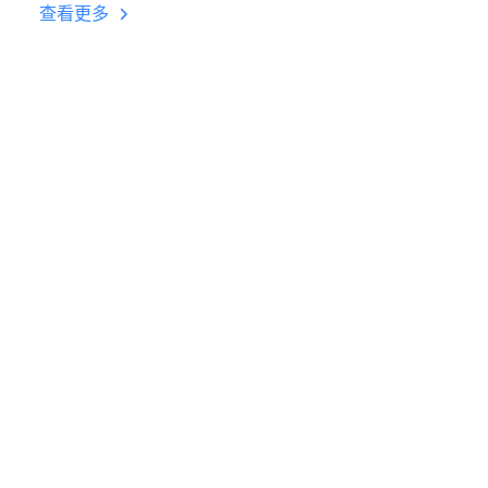
台挂机 按键设置教程
查看更多