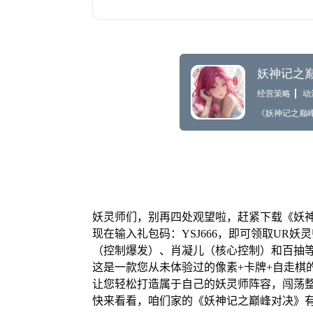
妖灵师们，别再四处观望啦，赶紧下载《妖
现在输入礼包码：YSJ666，即可领取UR
（控制爆发）、肖凝儿（核心控制）和百抽
这是一款您从未体验过的像素+卡牌+自走棋
让您轻松打造属于自己的妖灵师阵容，闯荡
快来看看，咱们家的《妖神记之巅峰对决》有