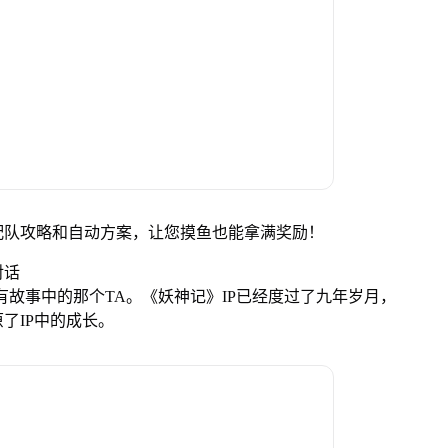
配队攻略和自动方案，让您摸鱼也能拿满奖励！
对话
有故事中的那个TA。《妖神记》IP已经度过了九年岁月，
了IP中的成长。