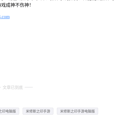
游戏成神不伤神！
3.com
文章已到底
之印电脑版
米修斯之印手游
米修斯之印手游电脑版