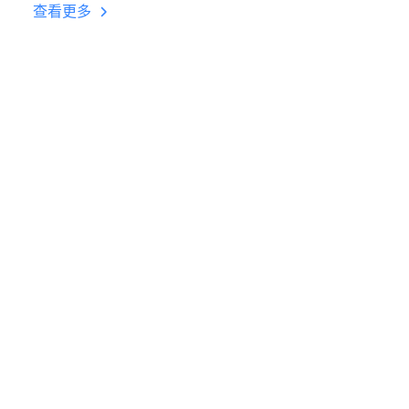
台挂机 按键设置教程
查看更多