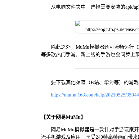
从电脑文件夹中，选择需要安装的apk/ap
除此之外，MuMu模拟器还可流畅运行
等多款热门手游，新上线的手游也会同步上
要下载其他渠道（B站、华为等）的游
https://mumu.163.com/help/20210525/3504
【关于网易MuMu】
网易MuMu模拟器是一款针对手游玩家
流手机游戏及应用，享受240帧高帧画面带