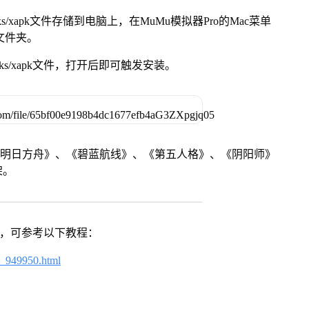
s/xapk文件存储到电脑上，在MuMu模拟器Pro的Mac菜单
脑文件夹。
ks/xapk文件，打开后即可触发安装。
《明日方舟》、《碧蓝航线》、《第五人格》、《阴阳师》
架。
戏，可参考以下教程：
4_949950.html