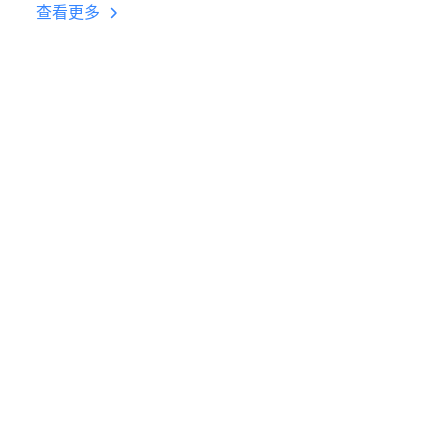
台挂机 按键设置教程
查看更多