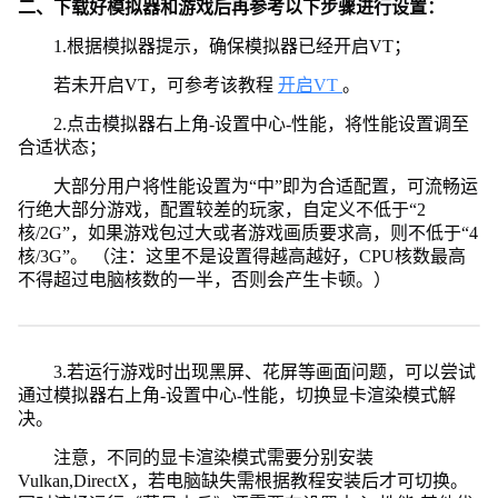
二、下载好模拟器和游戏后再参考以下步骤进行设置：
1.根据模拟器提示，确保模拟器已经开启VT；
若未开启VT，可参考该教程
开启VT
。
2.点击模拟器右上角-设置中心-性能，将性能设置调至
合适状态；
大部分用户将性能设置为“中”即为合适配置，可流畅运
行绝大部分游戏，配置较差的玩家，自定义不低于“2
核/2G”，如果游戏包过大或者游戏画质要求高，则不低于“4
核/3G”。 （注：这里不是设置得越高越好，CPU核数最高
不得超过电脑核数的一半，否则会产生卡顿。）
3.若运行游戏时出现黑屏、花屏等画面问题，可以尝试
通过模拟器右上角-设置中心-性能，切换显卡渲染模式解
决。
注意，不同的显卡渲染模式需要分别安装
Vulkan,DirectX，若电脑缺失需根据教程安装后才可切换。