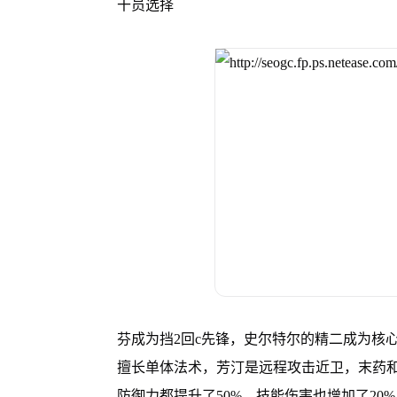
干员选择
芬成为挡2回c先锋，史尔特尔的精二成为核
擅长单体法术，芳汀是远程攻击近卫，末药
防御力都提升了50%，技能伤害也增加了20