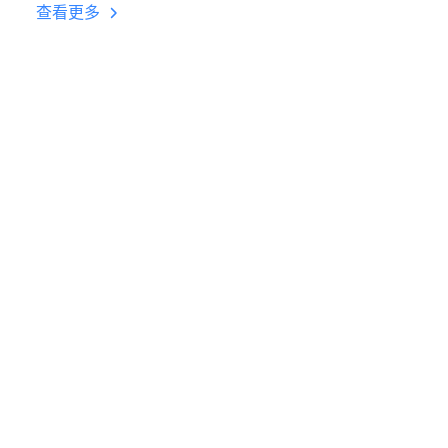
台挂机 按键设置教程
查看更多