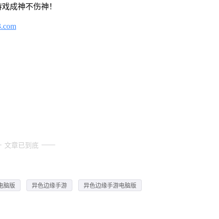
游戏成神不伤神！
3.com
文章已到底
电脑版
异色边缘手游
异色边缘手游电脑版