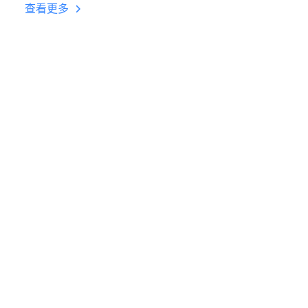
台挂机 按键设置教程
查看更多