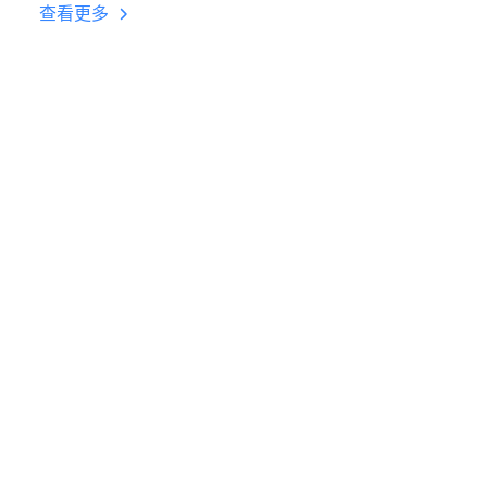
台挂机 按键设置教程
查看更多