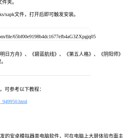
脑文件夹。
ks/xapk文件，打开后即可触发安装。
《明日方舟》、《碧蓝航线》、《第五人格》、《阴阳师》
架。
戏，可参考以下教程：
4_949950.html
开发的安卓模拟器类电脑软件，可在电脑上大屏体验市面主