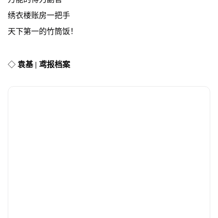
绣衣楼账房一把手
天下第一的竹筒饭！
◇
袁基 | 鸢报档案