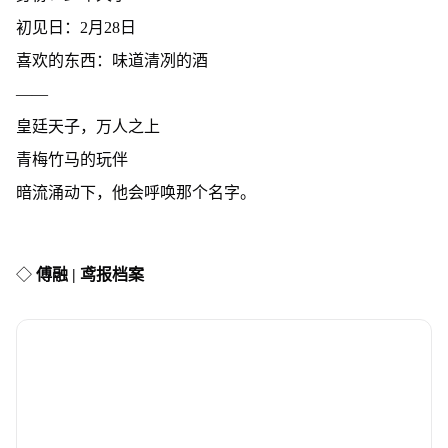
初见日：2月28日
喜欢的东西：味道清冽的酒
——
皇廷天子，万人之上
青梅竹马的玩伴
暗流涌动下，他会呼唤那个名字。
◇
傅融 | 鸢报档案