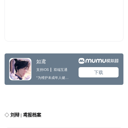
◇
刘辩 | 鸢报档案