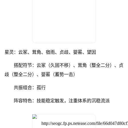
星灵：云冢、茸角、宿雨、贞歧、婴晷、望因
搭配符节：云冢（久固不移）、茸角（整全二分）、贞
歧（整全二分）、婴晷（蓄势一击）
共振组合：孤行
阵容特色：技能稳定触发，注重体系的沉稳流派