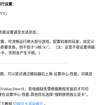
进行设置：
VT；
将性能设置调至合适状态；
配置，可流畅运行绝大部分游戏，配置较差的玩家，自定义
画质要求高，则不低于“4核/3G”。 （注：这里不是设置得越
一半，否则会产生卡顿。）
问题，可以尝试通过模拟器右上角-设置中心-性能，切换显
kan,DirectX，若电脑缺失需根据教程安装后才可切
在设置中心-性能-其他优化选择“强制使用独立显卡”。
以下教程
切换显卡渲染模式
。