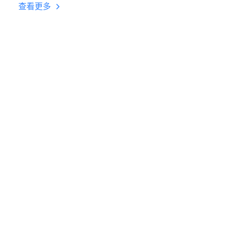
台挂机 按键设置教程
查看更多