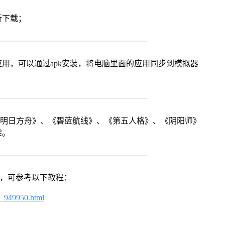
行下载；
用，可以通过apk安装，将电脑里面的应用同步到模拟器
《明日方舟》、《碧蓝航线》、《第五人格》、《阴阳师》
架。
戏，可参考以下教程：
4_949950.html