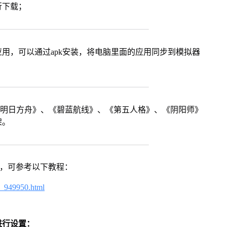
行下载；
用，可以通过apk安装，将电脑里面的应用同步到模拟器
《明日方舟》、《碧蓝航线》、《第五人格》、《阴阳师》
架。
戏，可参考以下教程：
4_949950.html
进行设置：