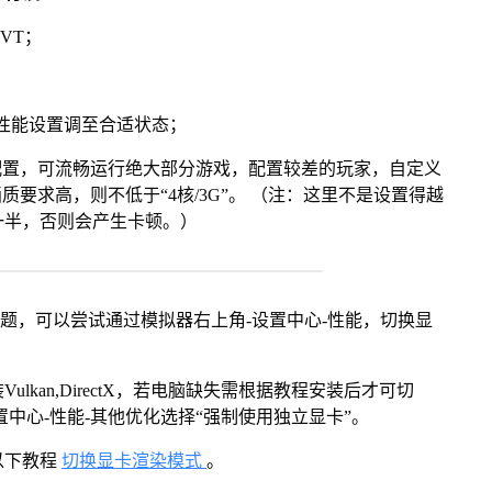
VT；
将性能设置调至合适状态；
配置，可流畅运行绝大部分游戏，配置较差的玩家，自定义
画质要求高，则不低于“4核/3G”。 （注：这里不是设置得越
一半，否则会产生卡顿。）
问题，可以尝试通过模拟器右上角-设置中心-性能，切换显
kan,DirectX，若电脑缺失需根据教程安装后才可切
中心-性能-其他优化选择“强制使用独立显卡”。
以下教程
切换显卡渲染模式
。