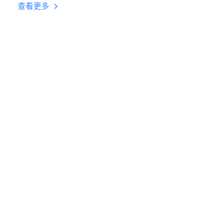
台挂机 按键设置教程
查看更多