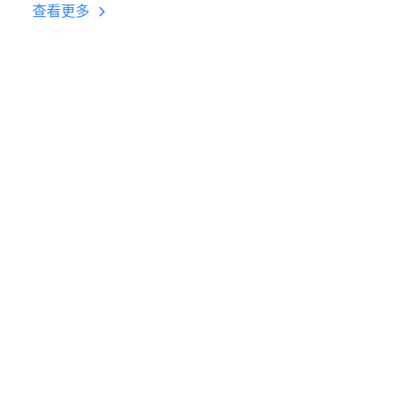
台挂机 按键设置教程
查看更多