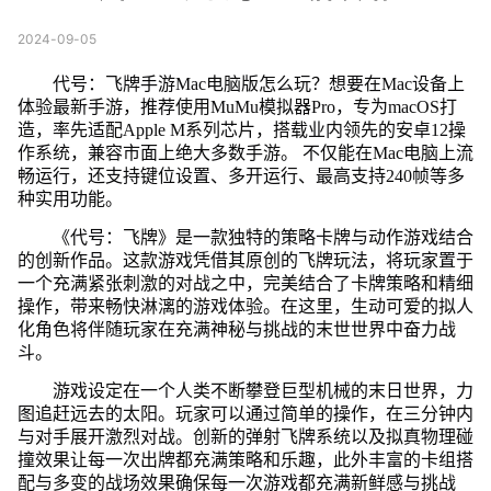
2024-09-05
代号：飞牌手游Mac电脑版怎么玩？想要在Mac设备上
体验最新手游，推荐使用MuMu模拟器Pro，专为macOS打
造，率先适配Apple M系列芯片，搭载业内领先的安卓12操
作系统，兼容市面上绝大多数手游。 不仅能在Mac电脑上流
畅运行，还支持键位设置、多开运行、最高支持240帧等多
种实用功能。
《代号：飞牌》是一款独特的策略卡牌与动作游戏结合
的创新作品。这款游戏凭借其原创的飞牌玩法，将玩家置于
一个充满紧张刺激的对战之中，完美结合了卡牌策略和精细
操作，带来畅快淋漓的游戏体验。在这里，生动可爱的拟人
化角色将伴随玩家在充满神秘与挑战的末世世界中奋力战
斗。
游戏设定在一个人类不断攀登巨型机械的末日世界，力
图追赶远去的太阳。玩家可以通过简单的操作，在三分钟内
与对手展开激烈对战。创新的弹射飞牌系统以及拟真物理碰
撞效果让每一次出牌都充满策略和乐趣，此外丰富的卡组搭
配与多变的战场效果确保每一次游戏都充满新鲜感与挑战