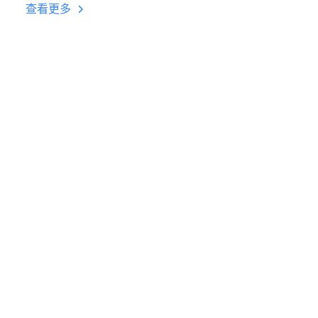
台挂机 按键设置教程
查看更多