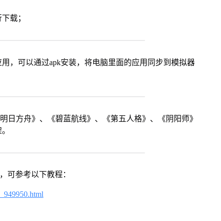
行下载；
用，可以通过apk安装，将电脑里面的应用同步到模拟器
《明日方舟》、《碧蓝航线》、《第五人格》、《阴阳师》
架。
戏，可参考以下教程：
4_949950.html