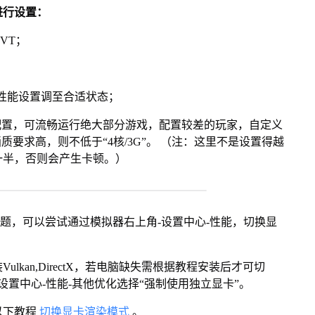
进行设置：
VT；
将性能设置调至合适状态；
配置，可流畅运行绝大部分游戏，配置较差的玩家，自定义
画质要求高，则不低于“4核/3G”。 （注：这里不是设置得越
一半，否则会产生卡顿。）
问题，可以尝试通过模拟器右上角-设置中心-性能，切换显
kan,DirectX，若电脑缺失需根据教程安装后才可切
设置中心-性能-其他优化选择“强制使用独立显卡”。
以下教程
切换显卡渲染模式
。