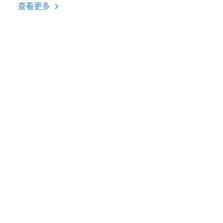
台挂机 按键设置教程
查看更多