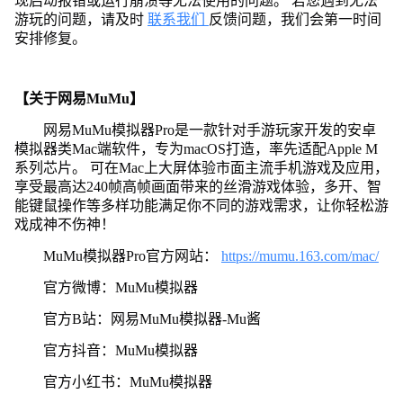
现启动报错或运行崩溃等无法使用的问题。 若您遇到无法
游玩的问题，请及时
联系我们
反馈问题，我们会第一时间
安排修复。
【关于网易MuMu】
网易MuMu模拟器Pro是一款针对手游玩家开发的安卓
模拟器类Mac端软件，专为macOS打造，率先适配Apple M
系列芯片。 可在Mac上大屏体验市面主流手机游戏及应用，
享受最高达240帧高帧画面带来的丝滑游戏体验，多开、智
能键鼠操作等多样功能满足你不同的游戏需求，让你轻松游
戏成神不伤神！
MuMu模拟器Pro官方网站：
https://mumu.163.com/mac/
官方微博：MuMu模拟器
官方B站：网易MuMu模拟器-Mu酱
官方抖音：MuMu模拟器
官方小红书：MuMu模拟器