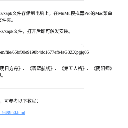
s/xapk文件存储到电脑上，在MuMu模拟器Pro的Mac菜单
脑文件夹。
ks/xapk文件，打开后即可触发安装。
《明日方舟》、《碧蓝航线》、《第五人格》、《阴阳师》
架。
戏，可参考以下教程：
4_949950.html