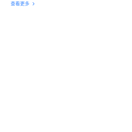
台挂机 按键设置教程
查看更多