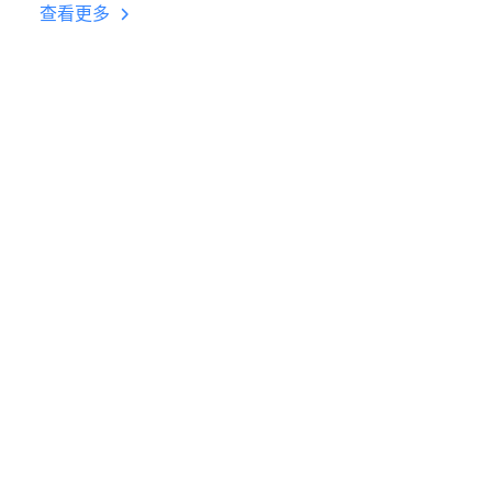
台挂机 按键设置教程
查看更多