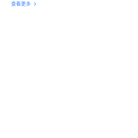
台挂机 按键设置教程
查看更多