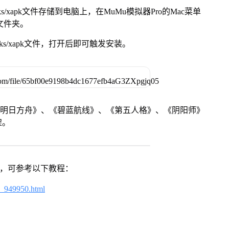
s/xapk文件存储到电脑上，在MuMu模拟器Pro的Mac菜单
脑文件夹。
ks/xapk文件，打开后即可触发安装。
《明日方舟》、《碧蓝航线》、《第五人格》、《阴阳师》
架。
戏，可参考以下教程：
4_949950.html