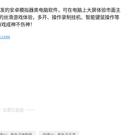
开发的安卓模拟器类电脑软件，可在电脑上大屏体验市面主
来的丝滑游戏体验，多开、操作录制挂机、智能键鼠操作等
游戏成神不伤神！
3.com
文章已到底
律01：新生活电脑版
协律01：新生活手游