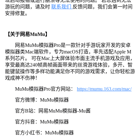
现启动报错或运行崩溃等无法使用的问题。 若您遇到无法
游玩的问题，请及时
联系我们
反馈问题，我们会第一时间
安排修复。
【关于网易MuMu】
网易MuMu模拟器Pro是一款针对手游玩家开发的安卓
模拟器类Mac端软件，专为macOS打造，率先适配Apple M
系列芯片。 可在Mac上大屏体验市面主流手机游戏及应用，
享受最高达240帧高帧画面带来的丝滑游戏体验，多开、智
能键鼠操作等多样功能满足你不同的游戏需求，让你轻松游
戏成神不伤神！
MuMu模拟器Pro官方网站：
https://mumu.163.com/mac/
官方微博：MuMu模拟器
官方B站：网易MuMu模拟器-Mu酱
官方抖音：MuMu模拟器
官方小红书：MuMu模拟器