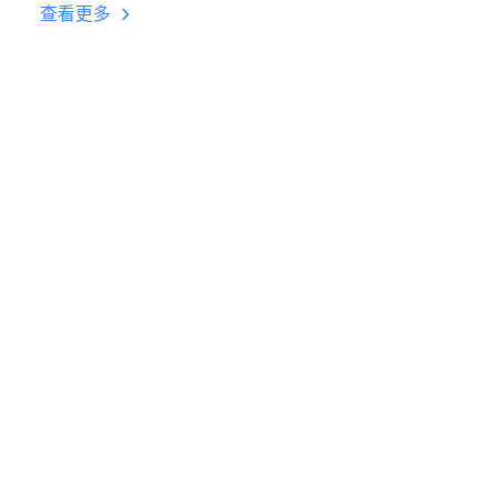
台挂机 按键设置教程
查看更多