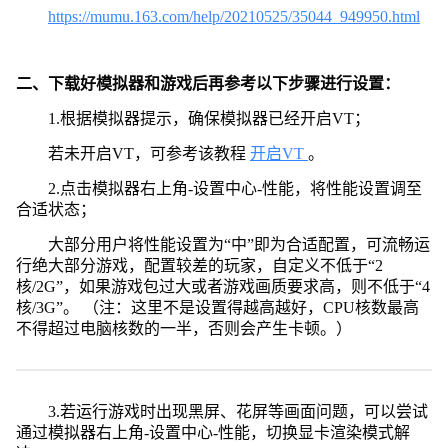
https://mumu.163.com/help/20210525/35044_949950.html
二、下载好模拟器和游戏后再参考以下步骤进行设置：
1.根据模拟器提示，确保模拟器已经开启VT；
若未开启VT，可参考该教程
开启VT
。
2.点击模拟器右上角-设置中心-性能，将性能设置调至
合适状态；
大部分用户将性能设置为“中”即为合适配置，可流畅运
行绝大部分游戏，配置较差的玩家，自定义不低于“2
核/2G”，如果游戏包过大或者游戏画质要求高，则不低于“4
核/3G”。 （注：这里不是设置得越高越好，CPU核数最高
不得超过电脑核数的一半，否则会产生卡顿。）
3.若运行游戏时出现黑屏、花屏等画面问题，可以尝试
通过模拟器右上角-设置中心-性能，切换显卡渲染模式解