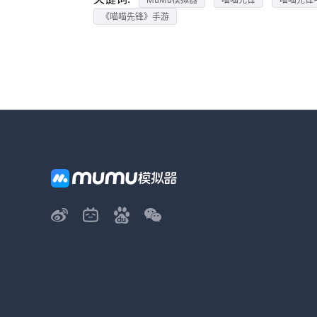
《喵喵先锋》手游