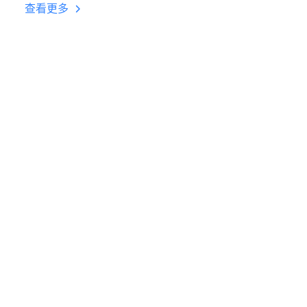
台挂机 按键设置教程
查看更多