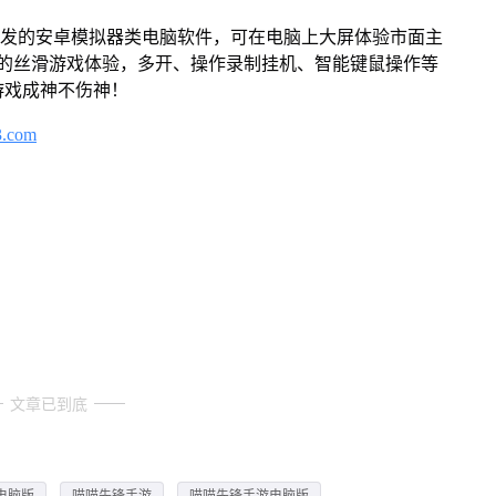
开发的安卓模拟器类电脑软件，可在电脑上大屏体验市面主
来的丝滑游戏体验，多开、操作录制挂机、智能键鼠操作等
游戏成神不伤神！
3.com
文章已到底
电脑版
喵喵先锋手游
喵喵先锋手游电脑版