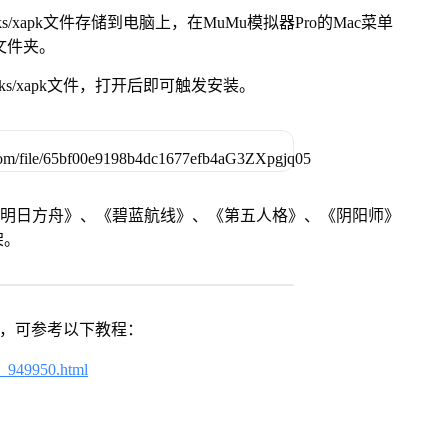
s/xapk文件存储到电脑上，在MuMu模拟器Pro的Mac菜单
脑文件夹。
ks/xapk文件，打开后即可触发安装。
《明日方舟》、《碧蓝航线》、《第五人格》、《阴阳师》
架。
戏，可参考以下教程：
4_949950.html