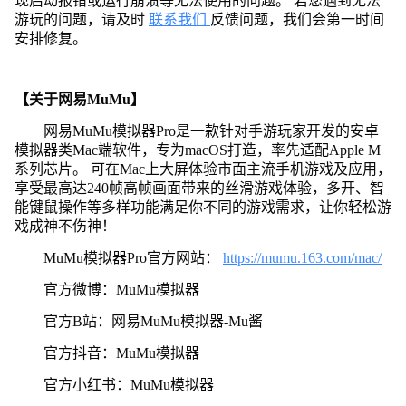
现启动报错或运行崩溃等无法使用的问题。 若您遇到无法
游玩的问题，请及时
联系我们
反馈问题，我们会第一时间
安排修复。
【关于网易MuMu】
网易MuMu模拟器Pro是一款针对手游玩家开发的安卓
模拟器类Mac端软件，专为macOS打造，率先适配Apple M
系列芯片。 可在Mac上大屏体验市面主流手机游戏及应用，
享受最高达240帧高帧画面带来的丝滑游戏体验，多开、智
能键鼠操作等多样功能满足你不同的游戏需求，让你轻松游
戏成神不伤神！
MuMu模拟器Pro官方网站：
https://mumu.163.com/mac/
官方微博：MuMu模拟器
官方B站：网易MuMu模拟器-Mu酱
官方抖音：MuMu模拟器
官方小红书：MuMu模拟器