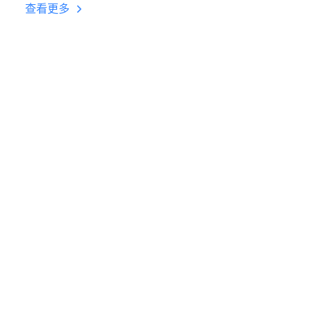
台挂机 按键设置教程
查看更多