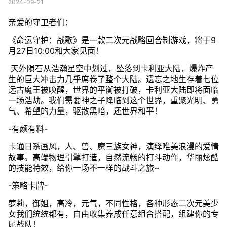
2024-09-21
亲爱的守卫者们：
《命运守护：战歌》是一款二次元战略回合制游戏，将于9
月27日10:00和大家见面！​
天外陨石从浩瀚星空中划过，坠落到卡利亚大陆，爆炸产
生的巨大冲击力几乎席卷了整个大陆。遗忘之地生存着七位
远古魔王被唤醒，世界的平衡被打破，卡利亚大陆即将面临
一场浩劫。我们需要神之子降临到这个世界，重聚光明、勇
气、希望的力量，驱散黑暗，还世界和平！
-有颜有料-
卡通日系画风，人、兽、魔三族女神，演绎唯美浪漫的爱情
故事。高端物理引擎打造，自然流畅的打斗动作，华丽炫酷
的技能特效，给你一场不一样的战斗之旅~
-策略卡牌-
萝莉，御姐，高冷，元气，不同性格，各种形态二次元美少
女我们统统都有，自由收集养成任意组合搭配，组建你的专
属战队！