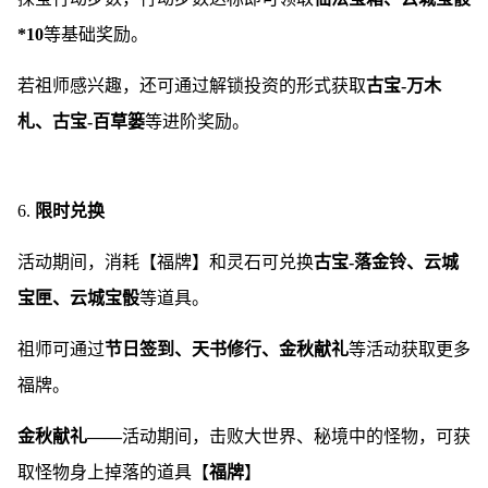
*10
等基础奖励。
若祖师感兴趣，还可通过解锁投资的形式获取
古宝-万木
札、古宝-百草篓
等进阶奖励。
6.
限时兑换
活动期间，消耗【福牌】和灵石可兑换
古宝-落金铃、云城
宝匣、云城宝骰
等道具。
祖师可通过
节日签到、天书修行、金秋献礼
等活动获取更多
福牌。
金秋献礼——
活动期间，击败大世界、秘境中的怪物，可获
取怪物身上掉落的道具【
福牌
】