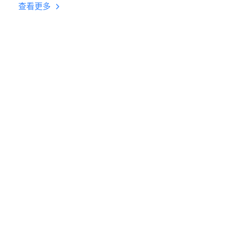
台挂机 按键设置教程
查看更多