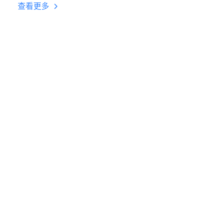
台挂机 按键设置教程
查看更多