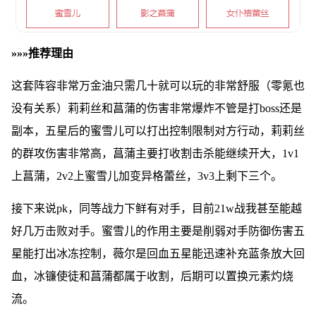
»»»推荐理由
这套阵容非常万金油只需几十就可以玩的非常舒服（零氪也
没有关系）莉莉丝和菖蒲的伤害非常爆炸不管是打boss还是
副本，五星后的蜜雪儿可以打出控制限制对方行动，莉莉丝
的群攻伤害非常高，菖蒲主要打收割击杀能继续开大，1v1
上菖蒲，2v2上蜜雪儿加变异格蕾丝，3v3上剩下三个。
接下来说pk，同等战力下鲜有对手，目前21w战我甚至能越
好几万击败对手。蜜雪儿的作用主要是削弱对手防御伤害五
星能打出冰冻控制，薇尔是回血五星能迅速补充蓝条放大回
血，冰镰使徒和菖蒲都属于收割，后期可以置换元素灼烧
流。