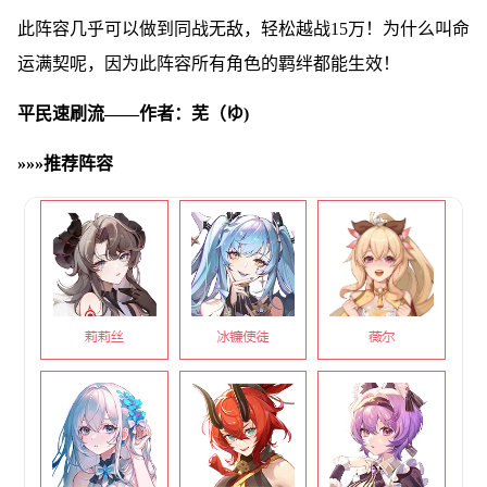
此阵容几乎可以做到同战无敌，轻松越战15万！为什么叫命
运满契呢，因为此阵容所有角色的羁绊都能生效！
平民速刷流——作者：芜（ゆ)
»»»推荐阵容