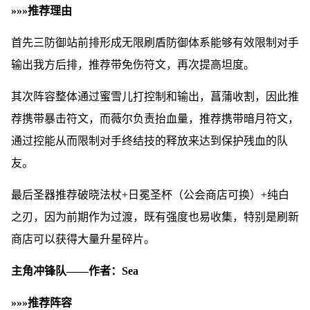
»»»推荐理由
首先三防御站前排形成无限刷盾防御体系能够有效限制对手
输出我方后排，推荐带免伤符文，再次提高坦度。
其次阵容整体通过蜜雪儿打控制和输出，菖蒲收割，因此推
荐携带暴击符文，而薇尔负责抬血量，推荐携带暗月符文，
通过控能从而限制对手终结技的释放来达到保护残血的队
友。
最后圣器推荐破晓法杖+日冕圣杯（公会商店可换）+纯白
之刃，因为前期作为过渡，既有强度也易收集，特别是刷新
商店可以获得大量升星碎片。
主角冲锋队——作者：Sea
»»»推荐阵容