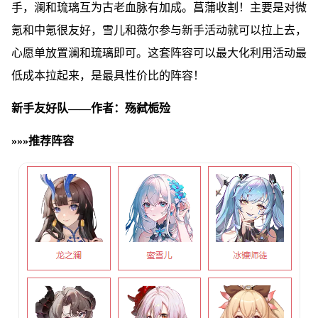
手，澜和琉璃互为古老血脉有加成。菖蒲收割！主要是对微
氪和中氪很友好，雪儿和薇尔参与新手活动就可以拉上去，
心愿单放置澜和琉璃即可。这套阵容可以最大化利用活动最
低成本拉起来，是最具性价比的阵容！
新手友好队——作者：殇弑栀殓
»»»推荐阵容