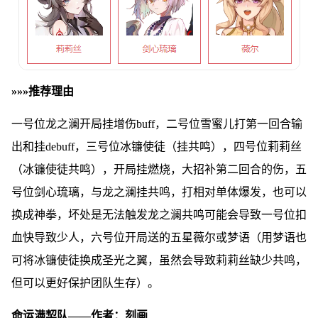
»»»推荐理由
一号位龙之澜开局挂增伤buff，二号位雪蜜儿打第一回合输
出和挂debuff，三号位冰镰使徒（挂共鸣），四号位莉莉丝
（冰镰使徒共鸣），开局挂燃烧，大招补第二回合的伤，五
号位剑心琉璃，与龙之澜挂共鸣，打相对单体爆发，也可以
换成神拳，坏处是无法触发龙之澜共鸣可能会导致一号位扣
血快导致少人，六号位开局送的五星薇尔或梦语（用梦语也
可将冰镰使徒换成圣光之翼，虽然会导致莉莉丝缺少共鸣，
但可以更好保护团队生存）。
命运满契队——作者：刻画