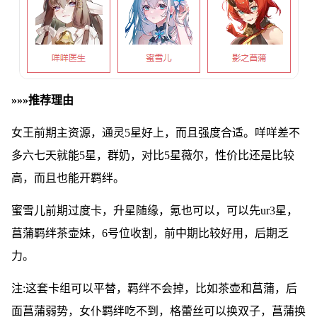
»»»推荐理由
女王前期主资源，通灵5星好上，而且强度合适。咩咩差不
多六七天就能5星，群奶，对比5星薇尔，性价比还是比较
高，而且也能开羁绊。
蜜雪儿前期过度卡，升星随缘，氪也可以，可以先ur3星，
菖蒲羁绊茶壶妹，6号位收割，前中期比较好用，后期乏
力。
注:这套卡组可以平替，羁绊不会掉，比如茶壶和菖蒲，后
面菖蒲弱势，女仆羁绊吃不到，格蕾丝可以换双子，菖蒲换