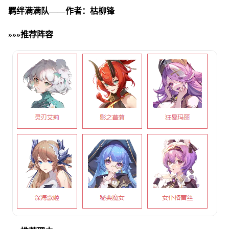
羁绊满满队——作者：枯柳锋
»»»推荐阵容