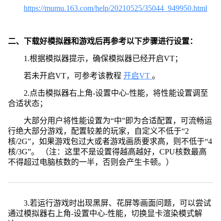
https://mumu.163.com/help/20210525/35044_949950.html
二、下载好模拟器和游戏后再参考以下步骤进行设置：
1.根据模拟器提示，确保模拟器已经开启VT；
若未开启VT，可参考该教程
开启VT
。
2.点击模拟器右上角-设置中心-性能，将性能设置调至
合适状态；
大部分用户将性能设置为“中”即为合适配置，可流畅运
行绝大部分游戏，配置较差的玩家，自定义不低于“2
核/2G”，如果游戏包过大或者游戏画质要求高，则不低于“4
核/3G”。 （注：这里不是设置得越高越好，CPU核数最高
不得超过电脑核数的一半，否则会产生卡顿。）
3.若运行游戏时出现黑屏、花屏等画面问题，可以尝试
通过模拟器右上角-设置中心-性能，切换显卡渲染模式解