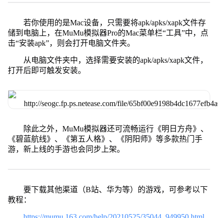
若你使用的是Mac设备，只需要将apk/apks/xapk文件存
储到电脑上，在MuMu模拟器Pro的Mac菜单栏“工具”中，点
击“安装apk”，则会打开电脑文件夹。
从电脑文件夹中，选择需要安装的apk/apks/xapk文件，
打开后即可触发安装。
除此之外，MuMu模拟器还可流畅运行《明日方舟》、
《碧蓝航线》、《第五人格》、《阴阳师》等多款热门手
游，新上线的手游也会同步上架。
要下载其他渠道（B站、华为等）的游戏，可参考以下
教程：
https://mumu.163.com/help/20210525/35044_949950.html