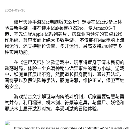
2024-09-30
僵尸天师手游Mac电脑版怎么玩？想要在Mac设备上体
验最新手游，推荐使用MuMu模拟器Pro，专为macOS打
造，率先适配Apple M系列芯片，搭载业内领先的安卓12操
作系统，兼容市面上绝大多数手游。 不仅能在Mac电脑上流
畅运行，还支持键位设置、多开运行、最高支持240帧等多
种实用功能。
在《僵尸天师》这款游戏中，玩家将置身于清末民初的
动荡时局，体验一个充满神秘与诡异事件的南方小城。游戏
中，妖魔鬼怪层出不穷，然而道长挺身而出，通过开法坛、
画符箓以及摆法阵等手法，驱魔诛邪，维护正义，保卫百姓
的安全。
游戏结合文字解谜与肉鸽战斗机制，玩家需要智慧与勇
气并存。利用糯米、桃木剑、符箓等道具，与僵尸、妖怪和
邪派术士展开激烈对抗，享受刺激的冒险体验。