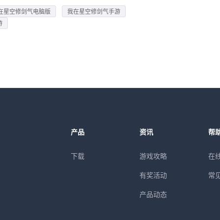
在星空修剑气电脑版
我在星空修剑气手游
游
产品
资讯
帮
下载
游戏攻略
在
有奖活动
常
产品动态