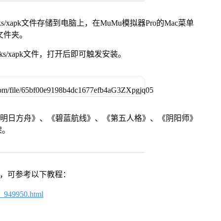
s/xapk文件存储到电脑上，在MuMu模拟器Pro的Mac菜单
脑文件夹。
ks/xapk文件，打开后即可触发安装。
《明日方舟》、《碧蓝航线》、《第五人格》、《阴阳师》
架。
戏，可参考以下教程：
4_949950.html