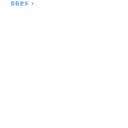
台挂机 按键设置教程
查看更多