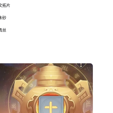
文拓片
朱砂
真丝