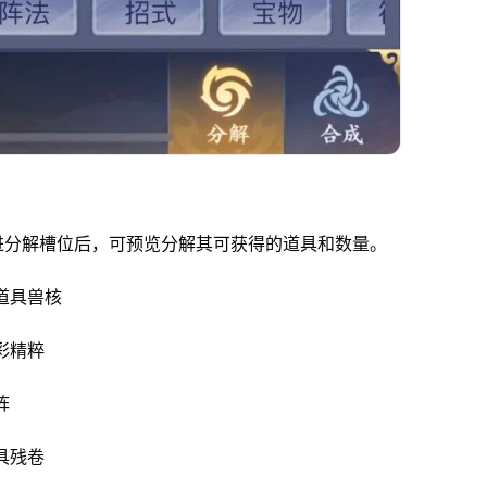
进分解槽位后，可预览分解其可获得的道具和数量。
道具兽核
彩精粹
阵
具残卷