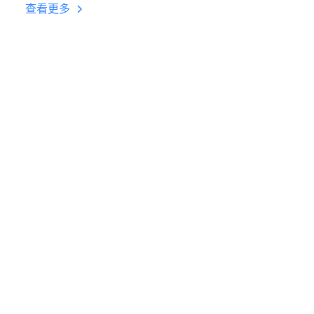
台挂机 按键设置教程
查看更多