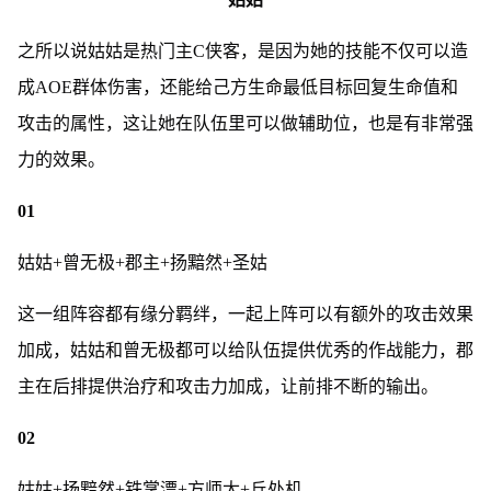
之所以说姑姑是热门主C侠客，是因为她的技能不仅可以造
成AOE群体伤害，还能给己方生命最低目标回复生命值和
攻击的属性，这让她在队伍里可以做辅助位，也是有非常强
力的效果。
01
姑姑+曾无极+郡主+扬黯然+圣姑
这一组阵容都有缘分羁绊，一起上阵可以有额外的攻击效果
加成，姑姑和曾无极都可以给队伍提供优秀的作战能力，郡
主在后排提供治疗和攻击力加成，让前排不断的输出。
02
姑姑+扬黯然+铁掌漂+方师太+丘处机