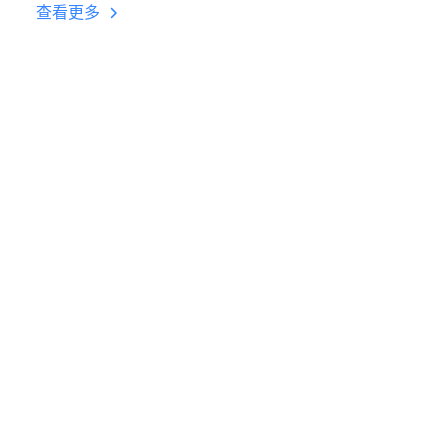
台挂机 按键设置教程
查看更多