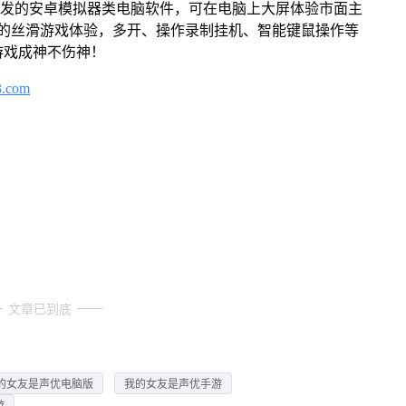
开发的安卓模拟器类电脑软件，可在电脑上大屏体验市面主
来的丝滑游戏体验，多开、操作录制挂机、智能键鼠操作等
游戏成神不伤神！
3.com
文章已到底
的女友是声优电脑版
我的女友是声优手游
游