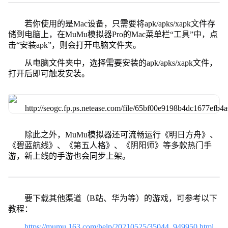
若你使用的是Mac设备，只需要将apk/apks/xapk文件存
储到电脑上，在MuMu模拟器Pro的Mac菜单栏“工具”中，点
击“安装apk”，则会打开电脑文件夹。
从电脑文件夹中，选择需要安装的apk/apks/xapk文件，
打开后即可触发安装。
除此之外，MuMu模拟器还可流畅运行《明日方舟》、
《碧蓝航线》、《第五人格》、《阴阳师》等多款热门手
游，新上线的手游也会同步上架。
要下载其他渠道（B站、华为等）的游戏，可参考以下
教程：
https://mumu.163.com/help/20210525/35044_949950.html