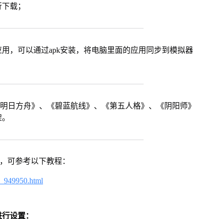
行下载；
用，可以通过apk安装，将电脑里面的应用同步到模拟器
《明日方舟》、《碧蓝航线》、《第五人格》、《阴阳师》
架。
戏，可参考以下教程：
4_949950.html
进行设置：