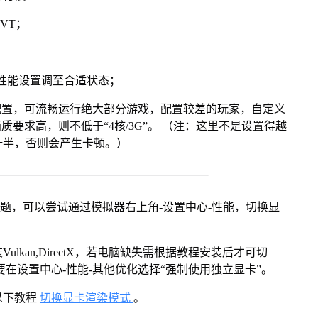
VT；
将性能设置调至合适状态；
配置，可流畅运行绝大部分游戏，配置较差的玩家，自定义
画质要求高，则不低于“4核/3G”。 （注：这里不是设置得越
一半，否则会产生卡顿。）
问题，可以尝试通过模拟器右上角-设置中心-性能，切换显
kan,DirectX，若电脑缺失需根据教程安装后才可切
在设置中心-性能-其他优化选择“强制使用独立显卡”。
以下教程
切换显卡渲染模式
。