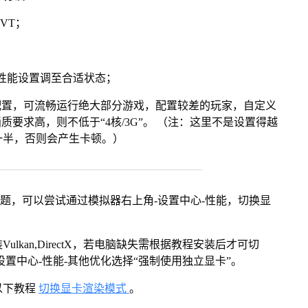
VT；
将性能设置调至合适状态；
配置，可流畅运行绝大部分游戏，配置较差的玩家，自定义
画质要求高，则不低于“4核/3G”。 （注：这里不是设置得越
一半，否则会产生卡顿。）
问题，可以尝试通过模拟器右上角-设置中心-性能，切换显
kan,DirectX，若电脑缺失需根据教程安装后才可切
置中心-性能-其他优化选择“强制使用独立显卡”。
以下教程
切换显卡渲染模式
。