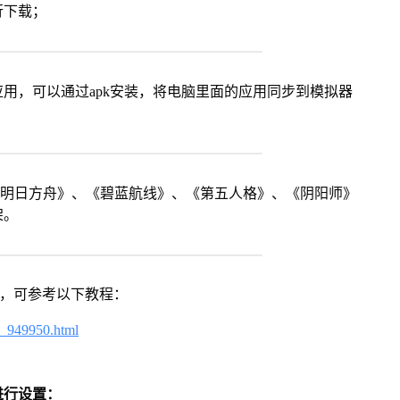
行下载；
用，可以通过apk安装，将电脑里面的应用同步到模拟器
《明日方舟》、《碧蓝航线》、《第五人格》、《阴阳师》
架。
戏，可参考以下教程：
4_949950.html
进行设置：