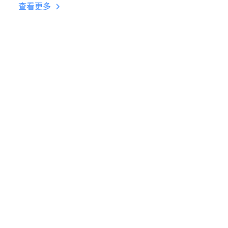
台挂机 按键设置教程
查看更多