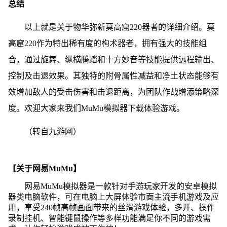
总结
以上就是关于物华弥新莫高窟220器者的详细介绍。莫
高窟220作为特出稀有度的构术器者，拥有强大的技能组
合，通过旋舞、纵横腾踏和十方妙音等技能提供远程输出、
控制及击退效果。其独特的附骨属性减益和净土状态能够有
效增加敌人的受击伤害和击退距离，为团队作战增添策略深
度。欢迎大家来我们MuMu模拟器下载体验游戏。
（转自九游网）
【关于网易MuMu】
网易MuMu模拟器是一款针对手游玩家开发的安卓模拟
器类电脑软件，可在电脑上大屏体验市面主流手机游戏及应
用，享受240帧高帧画面带来的丝滑游戏体验，多开、操作
录制挂机、智能键鼠操作等多样功能满足你不同的游戏需