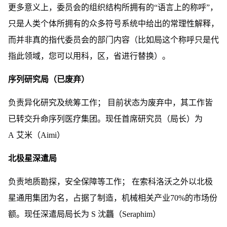
更多意义上，委员会的组织结构所拥有的“语言上的称呼”，
只是人类个体所拥有的众多符号系统中给出的常理性解释，
而并非真的指代委员会的部门内容（比如局这个称呼只是代
指此领域，您可以用科，区，省进行替换）。
序列研究局（已废弃）
负责异化研究及统筹工作； 目前状态为废弃中，其工作皆
已转交升命序列医疗集团。现任首席研究员（局长）为
A 艾米（Aimi）
北极星深遣局
负责地质勘探，安全保障等工作； 在索科洛沃之外以北极
星通用集团为名，占据了制造，机械相关产业70%的市场份
额。现任深遣局局长为 S 沈龘（Seraphim）