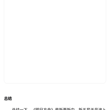
总结
总结一下，《明日方舟》最新更新中，新五星干员波卜