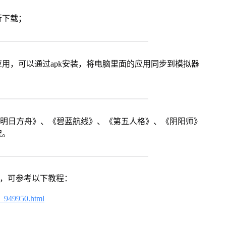
行下载；
用，可以通过apk安装，将电脑里面的应用同步到模拟器
《明日方舟》、《碧蓝航线》、《第五人格》、《阴阳师》
架。
戏，可参考以下教程：
4_949950.html