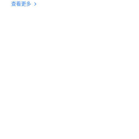
台挂机 按键设置教程
查看更多