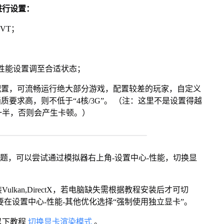
进行设置：
VT；
将性能设置调至合适状态；
配置，可流畅运行绝大部分游戏，配置较差的玩家，自定义
画质要求高，则不低于“4核/3G”。 （注：这里不是设置得越
一半，否则会产生卡顿。）
问题，可以尝试通过模拟器右上角-设置中心-性能，切换显
kan,DirectX，若电脑缺失需根据教程安装后才可切
在设置中心-性能-其他优化选择“强制使用独立显卡”。
以下教程
切换显卡渲染模式
。